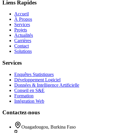
Liens Rapides
Accueil
À Propos
Services
Projets
Actualités
Carrières
Contact
Solutions
Services
Enquêtes Statistiques
Développement Logiciel
Données & Intelligence Artificielle
Conseil en S&E
Formation
Intégration Web
Contactez-nous
Ouagadougou, Burkina Faso