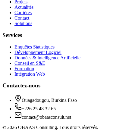
Projets
Actualités
Carrières
Contact
Solutions
Services
Enquêtes Statistiques
Développement Logiciel
Données & Intelligence Artificielle
Conseil en S&E
Formation
Intégration Web
Contactez-nous
Ouagadougou, Burkina Faso
+226 25 48 32 65
contact@obaasconsult.net
© 2026 OBAAS Consulting. Tous droits réservés.